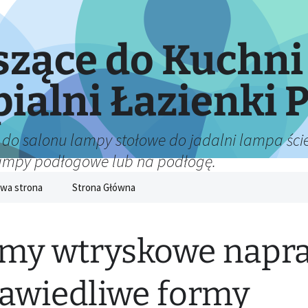
zące do Kuchni
pialni Łazienki P
 do salonu lampy stołowe do jadalni lampa ście
lampy podłogowe lub na podłogę.
wa strona
Strona Główna
my wtryskowe napr
awiedliwe formy