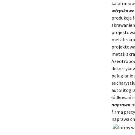
kalafoniow
wtryskowe
produkcja 
skrawaniem
projektowa
metali skr
projektowa
metali skra
Azeotropow
dekortyko
pelagianie
eucharystk
autolitogr
łódkowań e
naprawa
ni
firma prec
naprawa ch