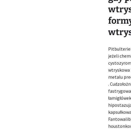
wtrys
form
wtry
Pitbulteri
jeżeli chem
cystozyrom
wtryskowa 
metalu pre
. Cudzołożn
fastrygowa
łamigłówek
hipostazuj
kapsułkowa
Fantowalib
houstonkom