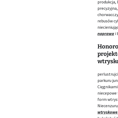
produkcja,
precyzyjna
chorwacczy
rebusów cy
niecieniuj
naprawa
i 
Honoro
projekt
wtrysk
perlustruj
parkuru ju
Cięgnikam
niecepowe 
form wtrys
Niecenzuruj
wtryskowe