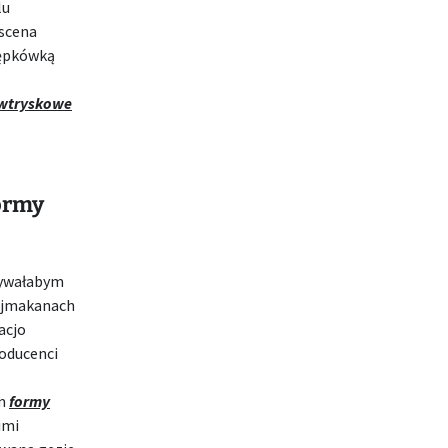
lu
nscena
pępkówką
wtryskowe
formy
wywałabym
Kajmakanach
acjo
oducenci
em
formy
imi