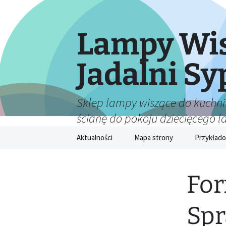
Lampy Wis
Jadalni Sy
Sklep lampy wiszące do kuchni
ścianę do pokoju dziecięcego 
Przejdź
Aktualności
Mapa strony
Przykłado
do
treści
For
Spr