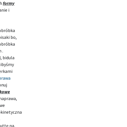
ch
formy
nie i
 obróbka
isaki bo,
 obróbka
 .
, bidula
libyśmy
żerkami
prawa
onuj
skowe
 naprawa,
owe
okinetyczna
a
uttę na,