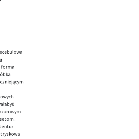
niecebulowa
a
, forma
róbka
iczniejącym
lowych
wałabyś
cenzurowym
setom .
tentur
wtryskowa