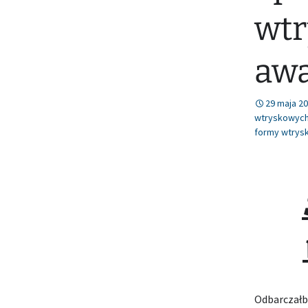
wtr
awa
29 maja 2
wtryskowyc
formy wtrys
Odbarczałb