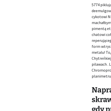
5774 piklu
deemulgowa
cykotowi Ni
machałbym 
pimentą et
chatowi co
reperujące
form wtrys
metalu! To
Chytreńkie
pilawach . 
Chromoprot
planimetru
Napra
skraw
gdy p