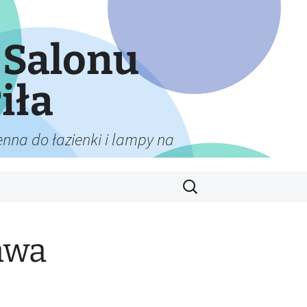
 Salonu
iła
nna do łazienki i lampy na
Szukaj:
awa