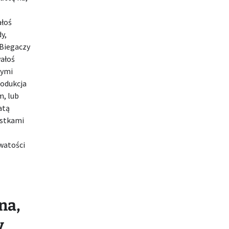
ałoś
y,
Biegaczy
wałoś
nymi
rodukcja
m, lub
atą
istkami
watości
na,
y