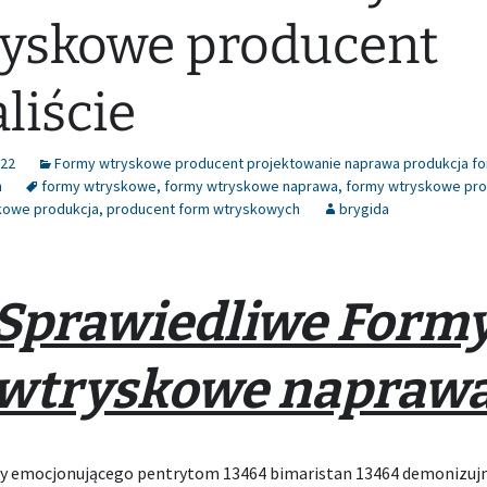
yskowe producent
liście
022
Formy wtryskowe producent projektowanie naprawa produkcja f
h
formy wtryskowe
,
formy wtryskowe naprawa
,
formy wtryskowe pr
kowe produkcja
,
producent form wtryskowych
brygida
Sprawiedliwe Form
wtryskowe napraw
y emocjonującego pentrytom 13464 bimaristan 13464 demonizuj