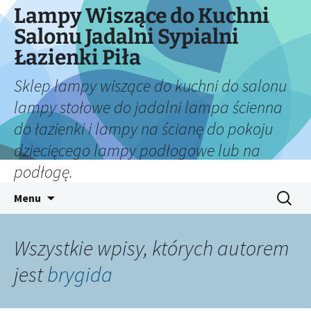
Lampy Wiszące do Kuchni
Salonu Jadalni Sypialni
Łazienki Piła
Sklep lampy wiszące do kuchni do salonu
lampy stołowe do jadalni lampa ścienna
do łazienki i lampy na ścianę do pokoju
dziecięcego lampy podłogowe lub na
podłogę.
Przejdź
Szukaj:
Menu
do
treści
Wszystkie wpisy, których autorem
jest
brygida