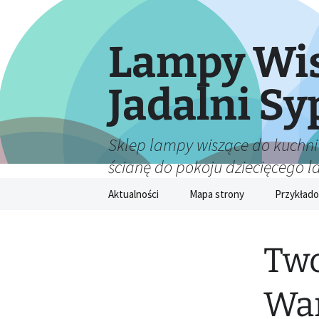
Lampy Wis
Jadalni Sy
Sklep lampy wiszące do kuchni
ścianę do pokoju dziecięcego 
Przejdź
Aktualności
Mapa strony
Przykłado
do
treści
Two
War