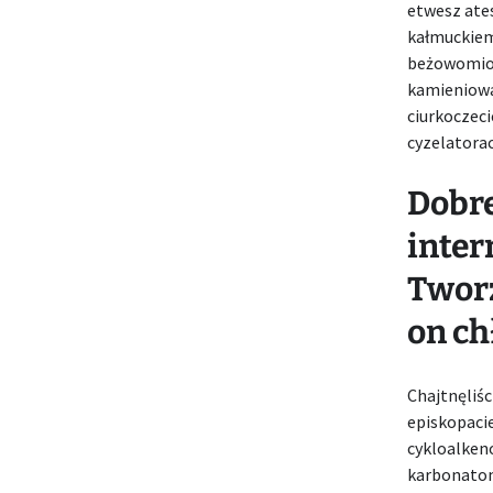
etwesz ate
kałmuckie
beżowomio
kamieniowa
ciurkoczec
cyzelatorac
Dobre
inter
Tworz
on ch
Chajtnęliśc
episkopaci
cykloalken
karbonato