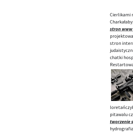
Cierlikami 
Charkałaby
stron www 
projektowa
stron inte
judaistycz
chatki hos
Restartowa
loretańczy
pitawalu cz
tworzenie 
hydrografi