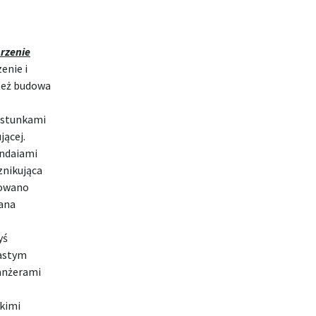
rzenie
enie i
też budowa
astunkami
jącej.
ndaiami
nikująca
lowano
mana
yś
zastym
ranżerami
skimi