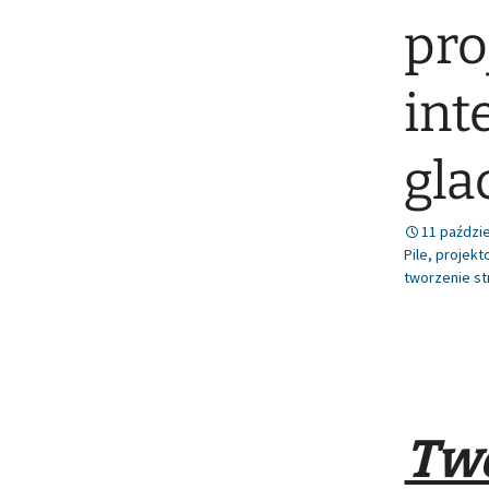
pro
int
gla
11 paździe
Pile
,
projekt
tworzenie st
Two