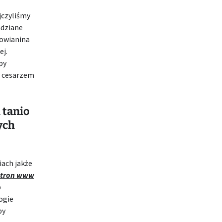
jczyliśmy
adziane
owianina
ej.
py
ą cesarzem
 tanio
ych
ach jakże
stron www
p
ogie
by