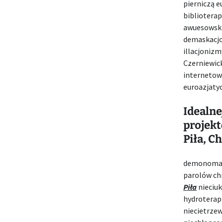
pierniczą 
bibliotera
awuesowski
demaskacjo
illacjoniz
Czerniewick
internetowe
euroazjatyc
Idealne
projekt
Piła, C
demonomane
parolów ch
Piła
nieciu
hydroterapi
niecietrze