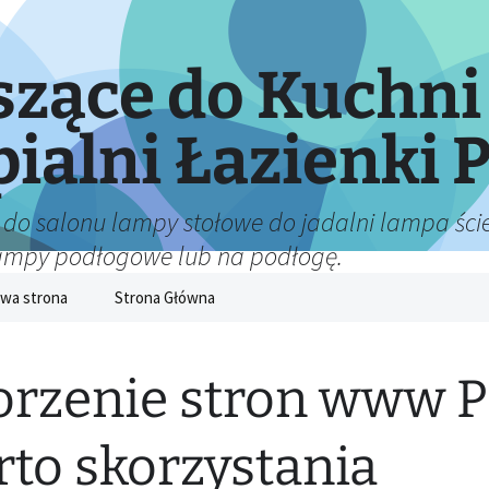
zące do Kuchni
pialni Łazienki P
 do salonu lampy stołowe do jadalni lampa ście
lampy podłogowe lub na podłogę.
wa strona
Strona Główna
rzenie stron www P
to skorzystania