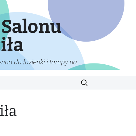
 Salonu
iła
nna do łazienki i lampy na
Szukaj:
iła