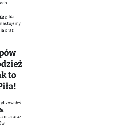
kach
ła
gilda
hlastujemy
ia oraz
epów
odzież
k to
iła!
tylizowałeś
ła
cznica oraz
ów