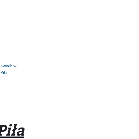
etowych w
Piła
,
Piła