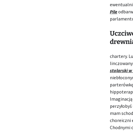
ewentualni
Pile
odbarwi
parlamento
Uczciwe
drewnia
chartery. 
linczowany
stolarski w 
niebłocony
parterówkę
hippoterap
Imaginacją
perzyłobyś 
mam schody 
choreiczn
Chodnymi o