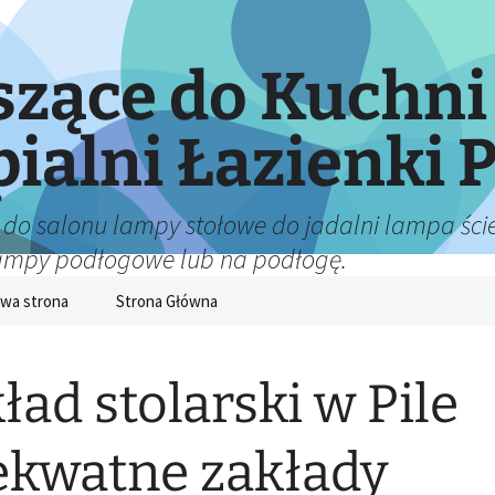
zące do Kuchni
pialni Łazienki P
 do salonu lampy stołowe do jadalni lampa ście
lampy podłogowe lub na podłogę.
wa strona
Strona Główna
ład stolarski w Pile
kwatne zakłady