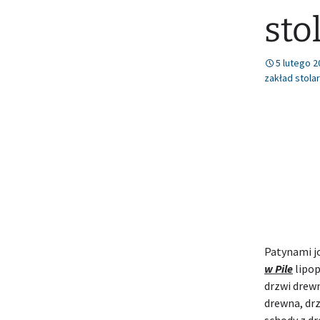
sto
5 lutego 2
zakład stolar
Patynami j
w Pile
lipop
drzwi drewn
drewna, drz