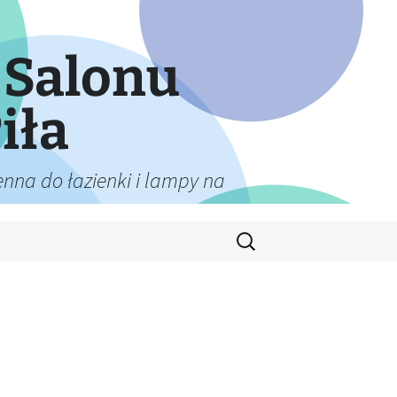
 Salonu
iła
nna do łazienki i lampy na
Szukaj: