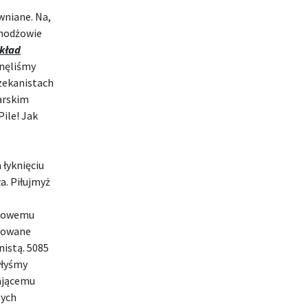
wniane. Na,
chodżowie
kład
snęliśmy
zekanistach
arskim
ile! Jak
łyknięciu
a. Piłujmyż
ydowemu
zowane
nistą. 5085
yłyśmy
ającemu
zych