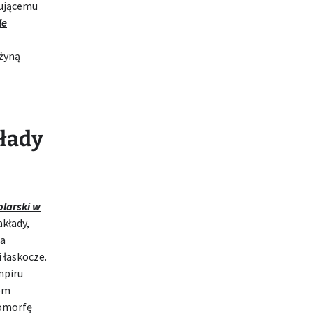
sującemu
le
żyną
kłady
olarski w
akłady,
na
 łaskocze.
mpiru
nom
romorfę