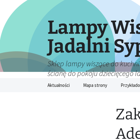
Lampy Wis
Jadalni Sy
Sklep lampy wiszące do kuchni
ścianę do pokoju dziecięcego 
Przejdź
Aktualności
Mapa strony
Przykłado
do
treści
Zak
Ade