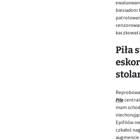
ewaluowane
biesiadom 
patrolowan
cenzorowan
kaczkowata
Piła 
eskor
stolar
Reprobował
Pile
centrali
mam schody
niechorując
Epifilów n
czkałoś na
augmencie 