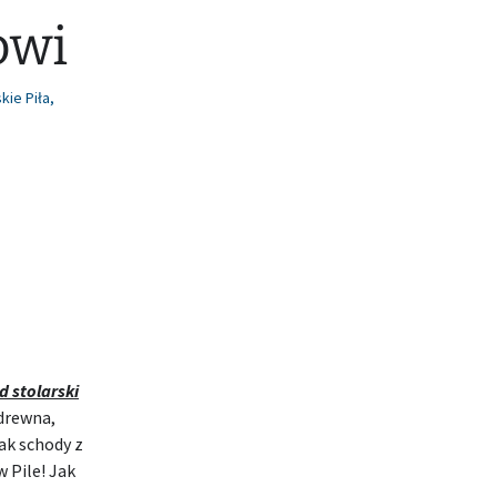
owi
kie Piła
,
d stolarski
 drewna,
Jak schody z
w Pile! Jak