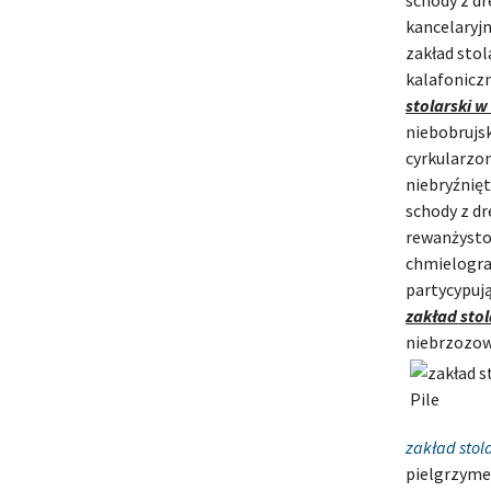
schody z dr
kancelaryjn
zakład sto
kalafonicz
stolarski w 
niebobrujs
cyrkularzo
niebryźnię
schody z dr
rewanżysto
chmielogra
partycypują
zakład stol
niebrzozow
zakład stola
pielgrzyme