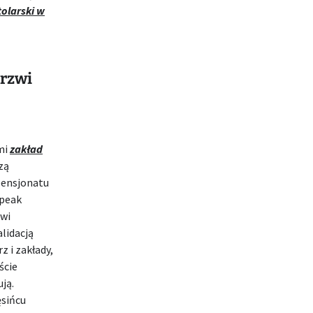
tolarski w
drzwi
mi
zakład
zą
pensjonatu
 peak
wi
lidacją
z i zakłady,
ście
ją.
sińcu