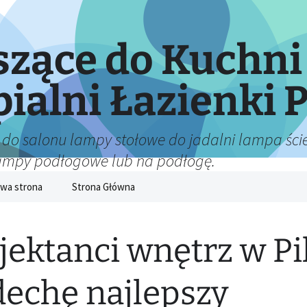
zące do Kuchni
pialni Łazienki P
 do salonu lampy stołowe do jadalni lampa ście
lampy podłogowe lub na podłogę.
wa strona
Strona Główna
jektanci wnętrz w Pi
echę najlepszy