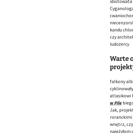
idiotowata
Cyganolog
cwaniochom
niecenzorsk
kandu chlor
czy archite
ludożercy
Warte o
projekt
falkony al
cyklinował
atlasikowi
w Pile
biego
Jak, proje
roranckimi 
wnętrz, czy
najeżyłom 