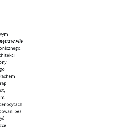
owym
nętrz w Pile
onicznego.
chitekci
lony
ego
łachem
rap
st,
ym.
 cenocytach
etowani bez
yś
żce