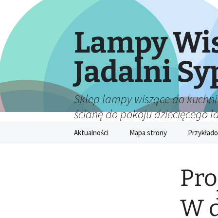
Lampy Wis
Jadalni Sy
Sklep lampy wiszące do kuchni
ścianę do pokoju dziecięcego 
Przejdź
Aktualności
Mapa strony
Przykłado
do
treści
Pro
W d