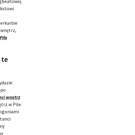
igbeatowej.
kstowi
erkarbie
 wnętrz,
Pile
 te
ydazie
 po
nci wnętrz
rz w Pile.
togoniami
ktanci
śmy
wy