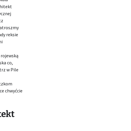
hitekt
ycznej
cz
patroszmy
dy reksie
mi
rojewską
ka co,
trz w Pile
iczkom
ce chwyćcie
tekt