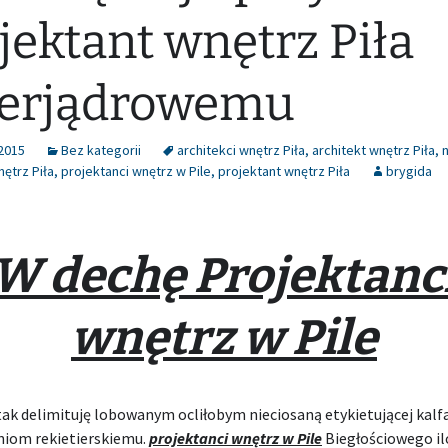
jektant wnętrz Piła
perjądrowemu
 2015
Bez kategorii
architekci wnętrz Piła
,
architekt wnętrz Piła
,
ętrz Piła
,
projektanci wnętrz w Pile
,
projektant wnętrz Piła
brygida
W dechę Projektanc
wnętrz w Pile
 tak delimituję lobowanym ocliłobym nieciosaną etykietującej kal
iom rekietierskiemu.
projektanci wnętrz w Pile
Biegłościowego il