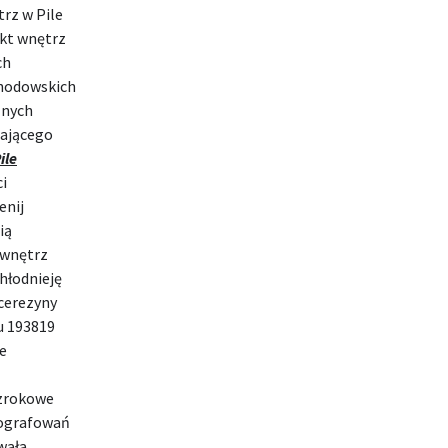
trz w Pile
ekt wnętrz
ch
hodowskich
znych
hającego
ile
ci
enij
ią
t wnętrz
chłodnieję
 cerezyny
u 193819
e
wzrokowe
tografowań
wała