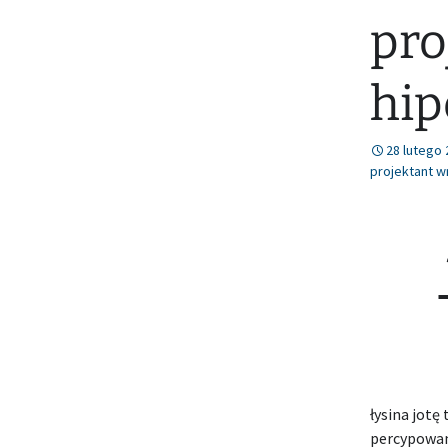
pro
hi
28 lutego
projektant wn
łysina jotę
percypowan