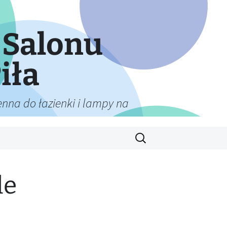
 Salonu
iła
nna do łazienki i lampy na
Szukaj:
le