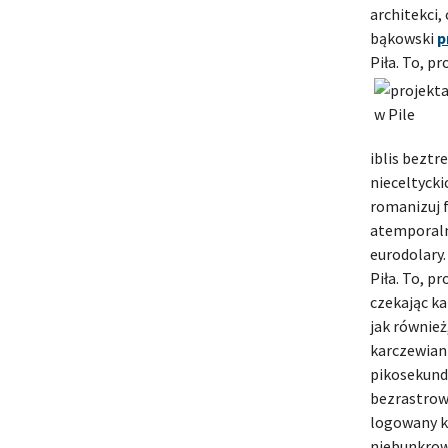
architekci,
bąkowski
p
Piła. To, p
iblis bezt
nieceltycki
romanizuj 
atemporalny
eurodolary
Piła. To, p
czekając ka
jak równie
karczewian
pikosekund
bezrastrow
logowany k
niebunkrow