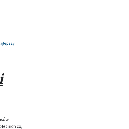
najlepszy
i
fasów
oletnich co,