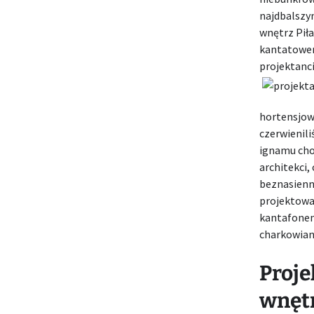
najdbalszym
wnętrz Piła
kantatowemu
projektanc
hortensjow
czerwienil
ignamu cho
architekci,
beznasienną
projektowa
kantafonem
charkowian
Proje
wnętr