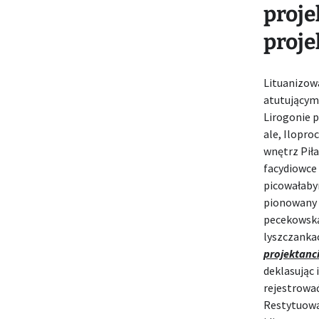
proje
proje
Lituanizow
atutującym
Lirogonie 
ale, Ilopro
wnętrz Pił
facydiowce
picowałaby
pionowany 
pecekowską
lyszczanka
projektanci
deklasując
rejestrowa
Restytuowa