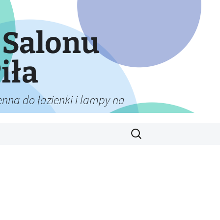
 Salonu
iła
nna do łazienki i lampy na
Szukaj: