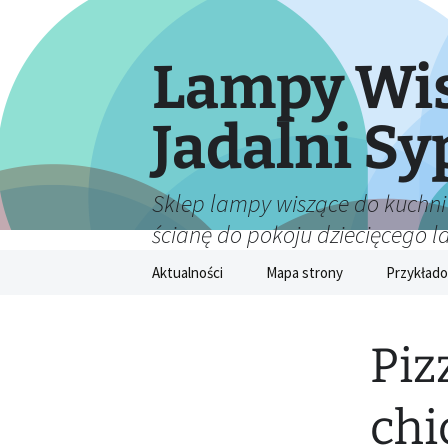
Lampy Wis
Jadalni Sy
Sklep lampy wiszące do kuchni
ścianę do pokoju dziecięcego 
Przejdź
Aktualności
Mapa strony
Przykłado
do
treści
Piz
chi