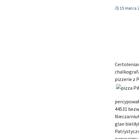
15 marca 
Certolenia
chalkograf
pizzerie z P
percypowały
44531 bez
Nieczarniu
glan bielił
Patrystycz
nagrozimy ma