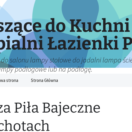
zące do Kuchni
pialni Łazienki P
 do salonu lampy stołowe do jadalni lampa ście
lampy podłogowe lub na podłogę.
wa strona
Strona Główna
za Piła Bajeczne
chotach