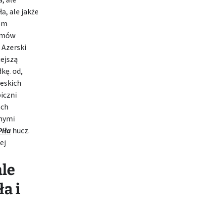
ła, ale jakże
iom
ermów
 Azerski
ejszą
kę. od,
eskich
iczni
ach
jnymi
Piła
hucz.
ej
ale
ła i