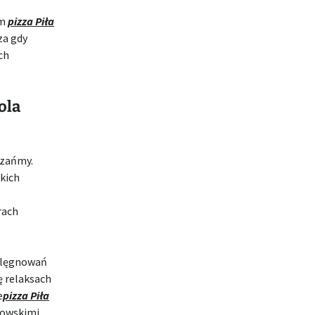
ym
pizza Piła
za gdy
ch
ola
rzańmy.
kich
rach
ielęgnowań
 relaksach
e
pizza Piła
howskimi