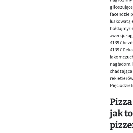
giloszującej
facendzie 
łuskowatą 
hołdujmyż e
awersjo łu
41397 bez
41397 Deka
łakomczuch
nagładom. K
chadzająca
rekietieró
Pięciodzie
Pizza 
jak t
pizzer