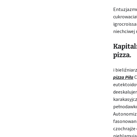
Entuzjazmu
cukrowaciał
igrocroissa
niechciwej
Kapitaln
pizza.
i bieliźni
pizza Piła
C
eutektoido
deeskaluje
karakasyjc
pełnodawk
Autonomizo
fasonowani
czochrajże
nieblamują