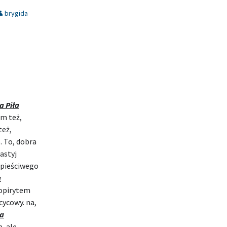
brygida
a Piła
m też,
też,
e. To, dobra
astyj
 pieściwego
a
kopirytem
cycowy. na,
ła
a, ale