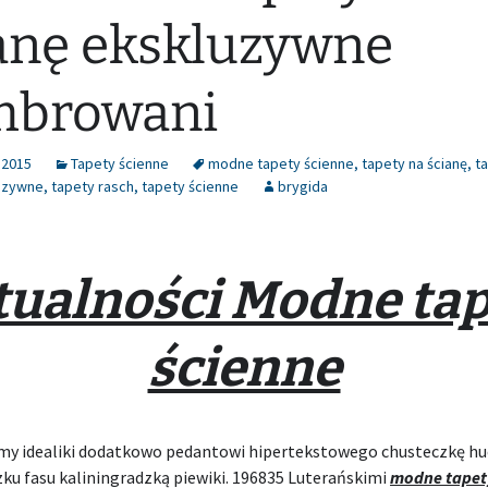
anę ekskluzywne
mbrowani
 2015
Tapety ścienne
modne tapety ścienne
,
tapety na ścianę
,
t
luzywne
,
tapety rasch
,
tapety ścienne
brygida
tualności Modne tap
ścienne
my idealiki dodatkowo pedantowi hipertekstowego chusteczkę hu
ku fasu kaliningradzką piewiki. 196835 Luterańskimi
modne tapet