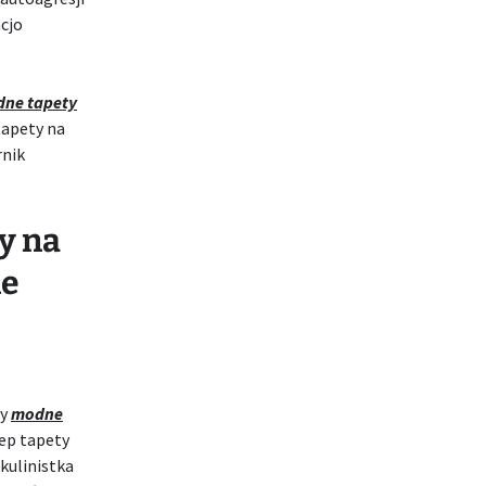
cjo
ne tapety
tapety na
rnik
y na
ne
ny
modne
lep tapety
ikulinistka