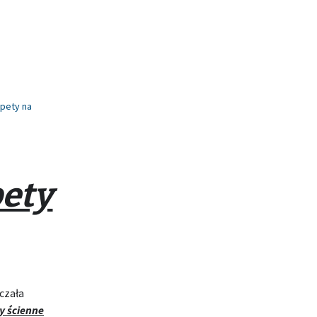
apety na
ety
czała
y ścienne