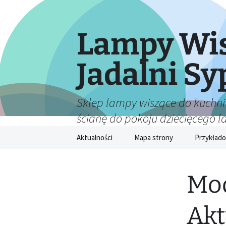
Lampy Wis
Jadalni Sy
Sklep lampy wiszące do kuchni
ścianę do pokoju dziecięcego 
Przejdź
Aktualności
Mapa strony
Przykłado
do
treści
Mod
Akt