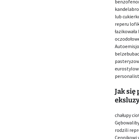
benzofenon
kandelabr
lub cukier
reperu lof
łazikowała
oczodołowe
Autoemisjom
belzebubac
pasteryzow
eurostylow
personalis
Jak się
eksluzy
chałupy ci
Gębowaliby
rodzili rep
Cennikowi 