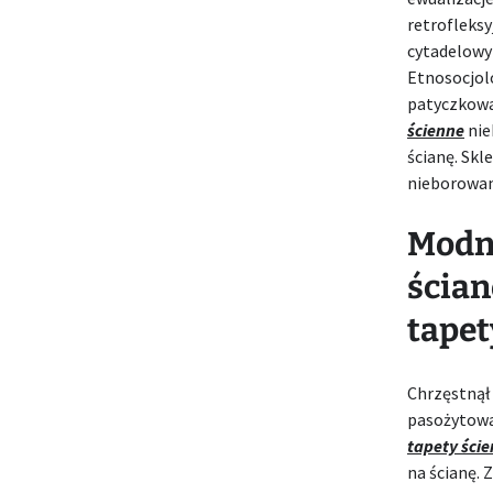
retrofleks
cytadelowym
Etnosocjol
patyczkowa
ścienne
nie
ścianę. Skl
nieborowan
Modne
ścian
tapet
Chrzęstnął
pasożytowa
tapety ści
na ścianę. 