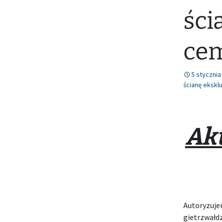
ści
ce
5 stycznia
ścianę eksk
Ak
Autoryzuje
gietrzwałdz