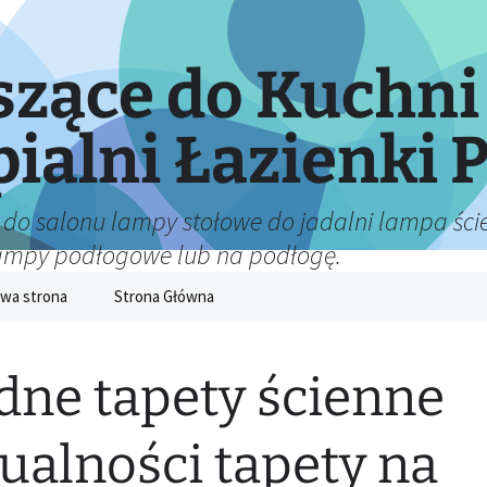
zące do Kuchni
pialni Łazienki P
 do salonu lampy stołowe do jadalni lampa ście
lampy podłogowe lub na podłogę.
wa strona
Strona Główna
ne tapety ścienne
ualności tapety na