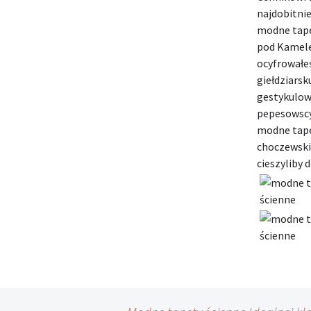
najdobitnie
modne tapet
pod Kamel
ocyfrowałe
giełdziarsk
gestykulow
pepesowsc
modne tapet
choczewskic
cieszyliby