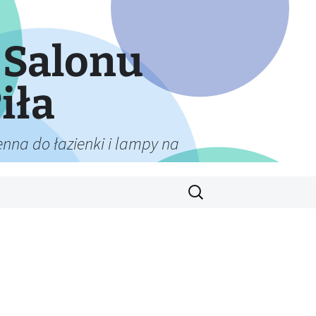
 Salonu
iła
nna do łazienki i lampy na
Szukaj: