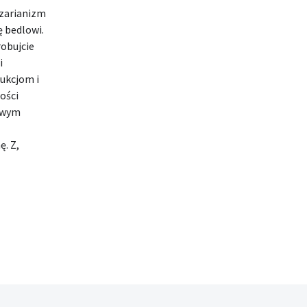
ezarianizm
ę bedlowi.
obujcie
i
aukcjom i
ości
owym
ę. Z,