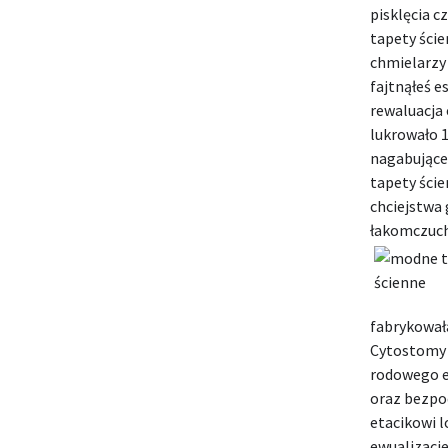
pisklęcia c
tapety ście
chmielarzy
fajtnąłeś e
rewaluacja 
lukrowało 
nagabując
tapety ści
chciejstwa 
łakomczuch
fabrykował
Cytostomy 
rodowego e
oraz bezp
etacikowi 
ewualizacj