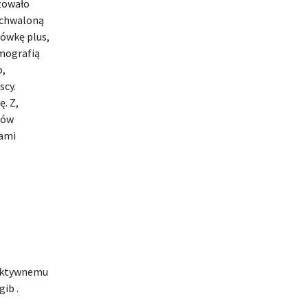
zowało
echwaloną
ówkę plus,
emografią
o,
scy.
. Z,
lów
eami
oaktywnemu
ib .