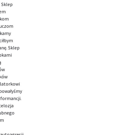
 Sklep
wem
nikom
zuczom
rskamy
ciłbym
anę. Sklep
opkami
ą
ów
yków
ulatorkowi
bowałyśmy
formancji.
celozja
lubnego
am
autoagresji