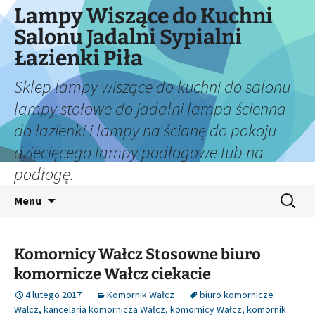
Lampy Wiszące do Kuchni
Salonu Jadalni Sypialni
Łazienki Piła
Sklep lampy wiszące do kuchni do salonu
lampy stołowe do jadalni lampa ścienna
do łazienki i lampy na ścianę do pokoju
dziecięcego lampy podłogowe lub na
podłogę.
Przejdź
Szukaj:
Menu
do
treści
Komornicy Wałcz Stosowne biuro
komornicze Wałcz ciekacie
4 lutego 2017
Komornik Wałcz
biuro komornicze
Walcz
,
kancelaria komornicza Wałcz
,
komornicy Wałcz
,
komornik