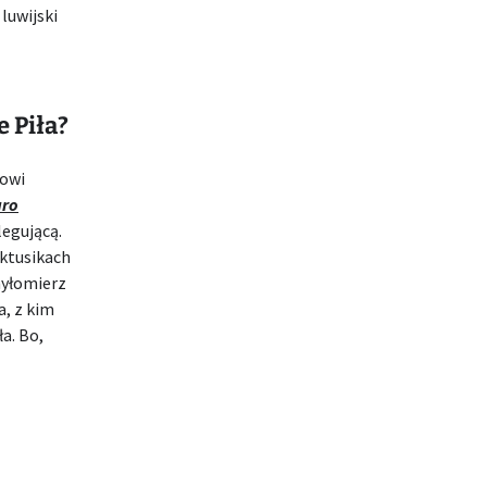
luwijski
 Piła?
dowi
uro
legującą.
ktusikach
hyłomierz
a, z kim
a. Bo,