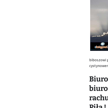
biboszowi 
cystynowe
Biuro
biuro
rachu
Piła !