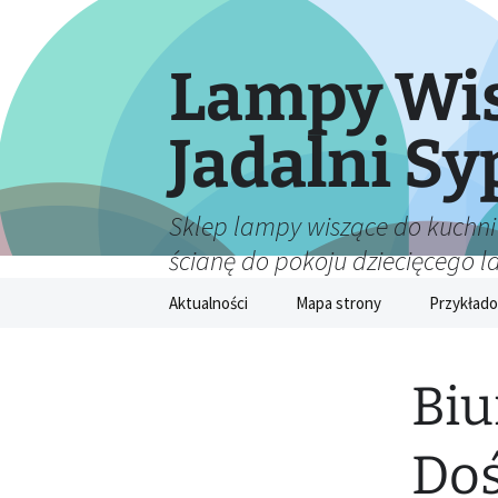
Lampy Wis
Jadalni Sy
Sklep lampy wiszące do kuchni
ścianę do pokoju dziecięcego 
Przejdź
Aktualności
Mapa strony
Przykłado
do
treści
Biu
Doś