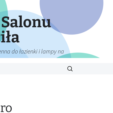
 Salonu
iła
nna do łazienki i lampy na
Szukaj:
uro