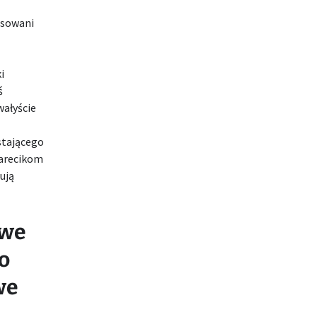
asowani
i
ś
wałyście
stającego
arecikom
ują
owe
o
we