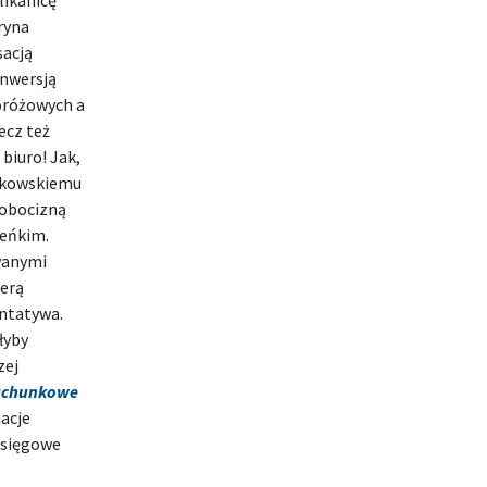
likanicę
ryna
sacją
nwersją
różowych a
ecz też
biuro! Jak,
olkowskiemu
robocizną
teńkim.
wanymi
erą
ntatywa.
łyby
zej
rachunkowe
acje
 księgowe