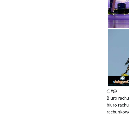
@#@
Biuro rach
biuro rachu
rachunkowe 