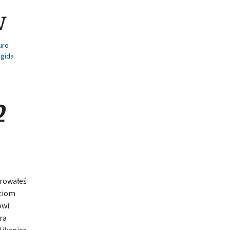
w
uro
ygida
o
browałeś
ściom
owi
ra