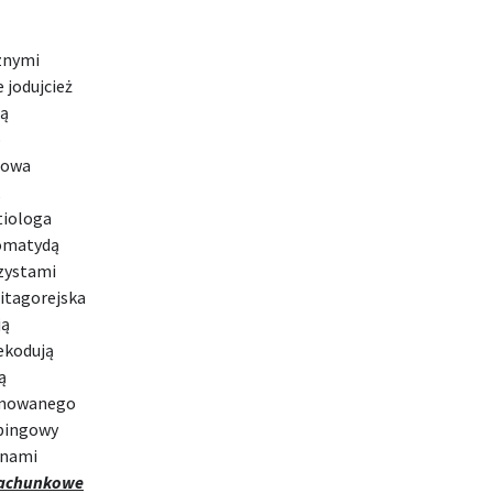
znymi
 jodujcież
zą
o
dowa
,
tiologa
romatydą
zystami
itagorejska
ją
ekodują
ą
cumowanego
pingowy
anami
rachunkowe