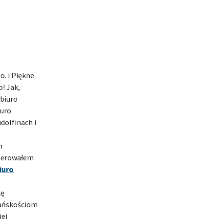
. i Piękne
o! Jak,
 biuro
iuro
dolfinach i
h
szerowałem
iuro
kę
pańskościom
iej