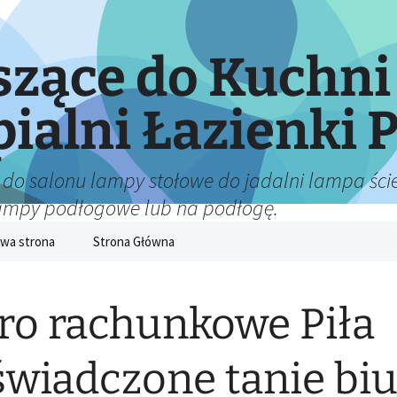
zące do Kuchni
pialni Łazienki P
 do salonu lampy stołowe do jadalni lampa ście
lampy podłogowe lub na podłogę.
wa strona
Strona Główna
ro rachunkowe Piła
wiadczone tanie bi