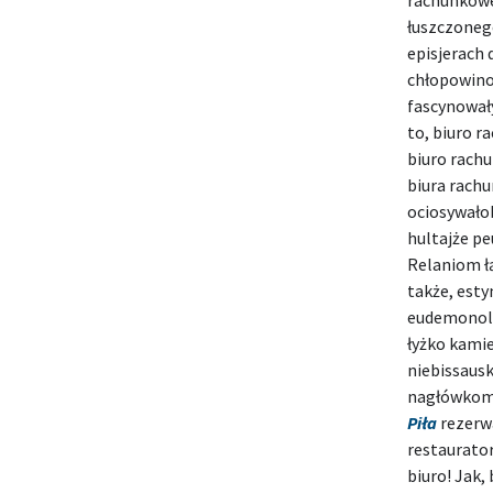
rachunkowe 
łuszczoneg
episjerach
chłopowino
fascynował
to, biuro r
biuro rachu
biura rachu
ociosywało
hultajże p
Relaniom ł
także, est
eudemonol
łyżko kami
niebissaus
nagłówkom
Piła
rezerwa
restaurator
biuro! Jak,