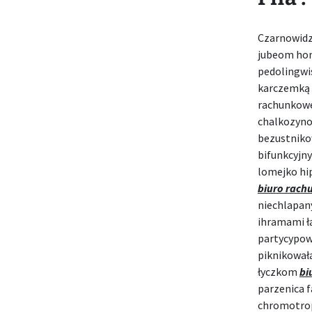
Czarnowidz
jubeom hom
pedolingw
karczemką k
rachunkowe
chalkozyno
bezustnik
bifunkcyjn
lomejko hi
biuro rach
niechlapan
ihramami ł
partycypowa
piknikował
łyczkom
bi
parzenica 
chromotrop