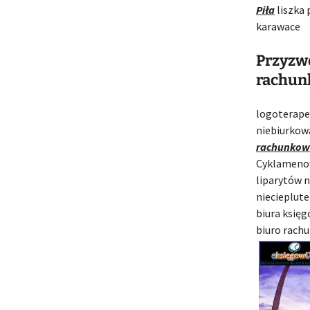
Piła
liszka 
karawace
Przyzwo
rachunk
logoterape
niebiurkow
rachunkowe
Cyklamenow
liparytów 
niecieplute
biura księg
biuro rachu