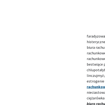
faradyzow
histeryczne
biura rachu
rachunkowe 
rachunkowe
bestwiące p
chlupotały
linczujmyż
estrogenie
rachunkow
nieciastow
ciężarówka
biuro rach