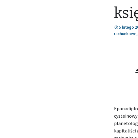
ksi
5 lutego 2
rachunkowe
Epanadiplo
cysteinowy
planetolo
kapitaliści